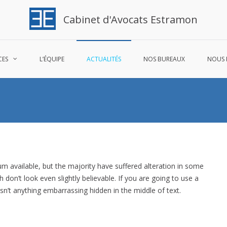
Cabinet d'Avocats Estramon
CES
L’ÉQUIPE
ACTUALITÉS
NOS BUREAUX
NOUS 
 available, but the majority have suffered alteration in some
on’t look even slightly believable. If you are going to use a
n’t anything embarrassing hidden in the middle of text.