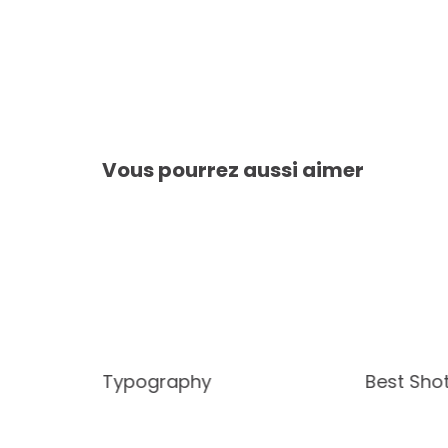
Navigation
de
l’article
Vous pourrez aussi aimer
Typography
Best Sho