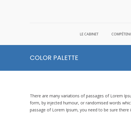
LE CABINET
COMPÉTEN
Aller
au
COLOR PALETTE
contenu
There are many variations of passages of Lorem Ipsum
form, by injected humour, or randomised words which d
passage of Lorem Ipsum, you need to be sure there is