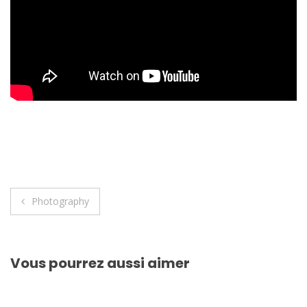
Navigation
Photography
de
l’article
Vous pourrez aussi aimer