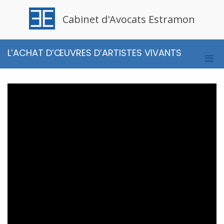
Aller
au
Cabinet d'Avocats Estramon
contenu
L’ACHAT D’ŒUVRES D’ARTISTES VIVANTS
Men
prin
pou
mobi