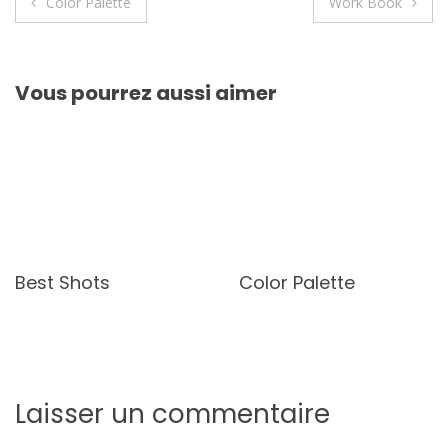
Navigation
Color Palette
Work Book
de
l’article
Vous pourrez aussi aimer
Best Shots
Color Palette
Laisser un commentaire