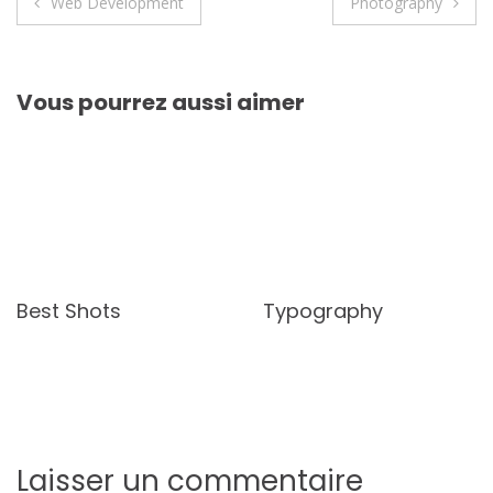
Navigation
Web Development
Photography
de
l’article
Vous pourrez aussi aimer
Best Shots
Typography
Laisser un commentaire