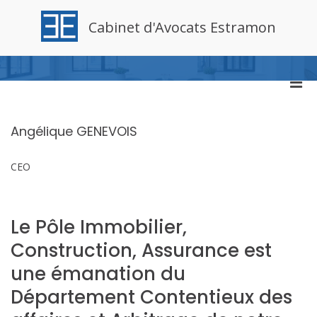
Aller
au
Cabinet d'Avocats Estramon
contenu
Men
prin
pou
Angélique GENEVOIS
mobi
CEO
Le Pôle Immobilier,
Construction, Assurance est
une émanation du
Département Contentieux des